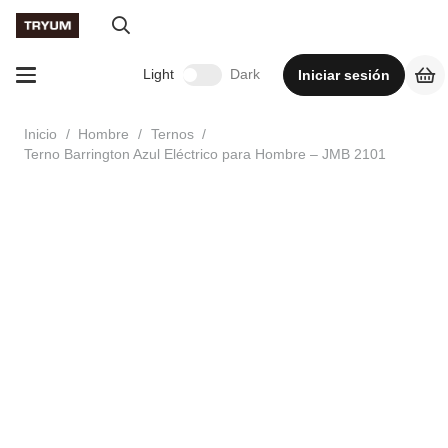
Light
Dark
Iniciar sesión
Inicio
/
Hombre
/
Ternos
/
Terno Barrington Azul Eléctrico para Hombre – JMB 2101