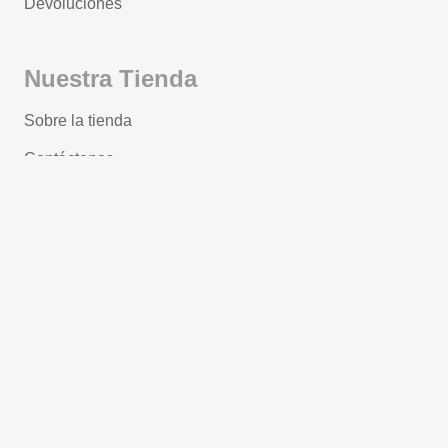
Devoluciones
Nuestra Tienda
Sobre la tienda
Contáctenos
Términos y condiciones
Protección de datos
Política de Privacidad
Contáctenos
Av. 10 de Agosto N17-41, Quito — Ecuador CP: 170
402
Horarios de la tienda:
D
e lunes a sábado 9:30 am to 6