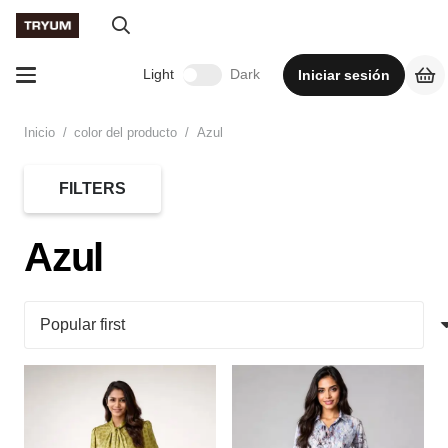
Light
Dark
Iniciar sesión
Inicio
/
color del producto
/
Azul
FILTERS
Azul