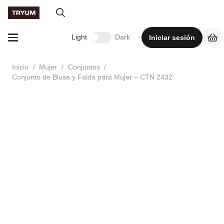
Light
Dark
Iniciar sesión
Inicio
/
Mujer
/
Conjuntos
/
Conjunto de Blusa y Falda para Mujer – CTN 2432