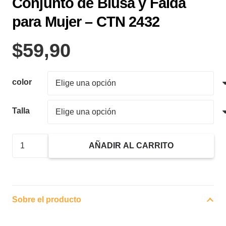
Conjunto de Blusa y Falda
para Mujer – CTN 2432
$
59,90
color
Talla
Conjunto
AÑADIR AL CARRITO
de
Blusa
y
Falda
Sobre el producto
para
Mujer