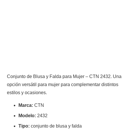
–
CTN
2432
cantidad
Conjunto de Blusa y Falda para Mujer – CTN 2432. Una
opción versátil para mujer para complementar distintos
estilos y ocasiones.
Marca:
CTN
Modelo:
2432
Tipo:
conjunto de blusa y falda