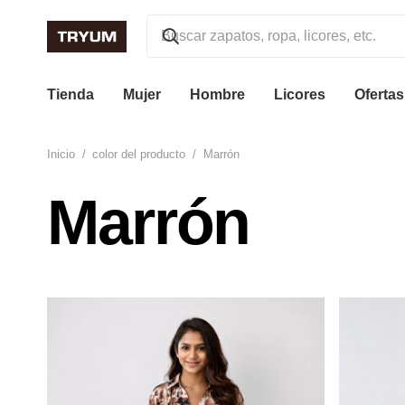
Tienda
Mujer
Hombre
Licores
Ofertas
Inicio
/
color del producto
/
Marrón
Marrón