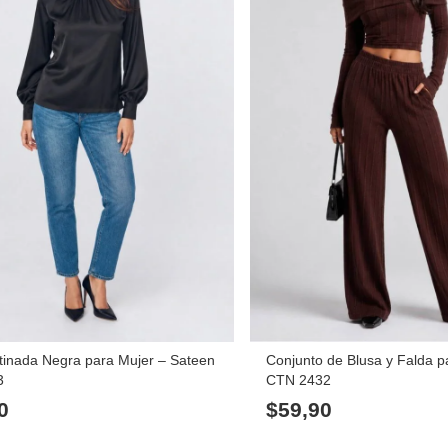
tinada Negra para Mujer – Sateen
Conjunto de Blusa y Falda p
3
CTN 2432
0
$
59,90