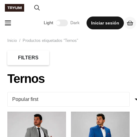
Light
Dark
Iniciar sesión
Inicio
/
Productos etiquetados “Ternos”
FILTERS
Ternos