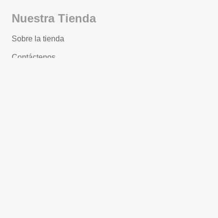
Nuestra Tienda
Sobre la tienda
Contáctenos
Términos y condiciones
Protección de datos
Política de Privacidad
Contáctenos
Av. 10 de Agosto N17-41, Quito — Ecuador CP: 170
402
Horarios de la tienda:
D
e lunes a sábado 9:30 am to 6
pm.