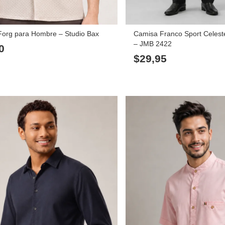
org para Hombre – Studio Bax
Camisa Franco Sport Celes
– JMB 2422
0
$
29,95