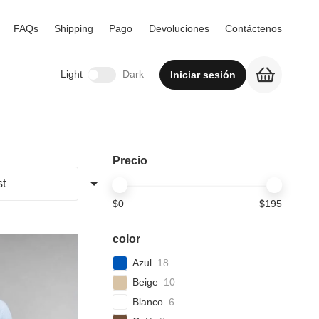
FAQs
Shipping
Pago
Devoluciones
Contáctenos
Light
Dark
Iniciar sesión
Precio
$
0
$
195
color
Azul
18
Beige
10
Blanco
6