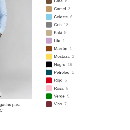
Café
8
Camel
3
Celeste
6
Gris
18
Kaki
8
Lila
1
Marrón
1
Mostaza
2
Negro
16
Petróleo
1
Rojo
5
Rosa
6
Verde
5
Vino
7
lgadas para
PC