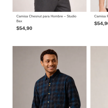
Camisa Chesnut para Hombre – Studio
Camisa F
Bax
$
54,9
$
54,90