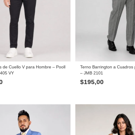
s de Cuello V para Hombre – Pooll
Terno Barrington a Cuadros
1405 VY
– JMB 2101
0
$
195,00